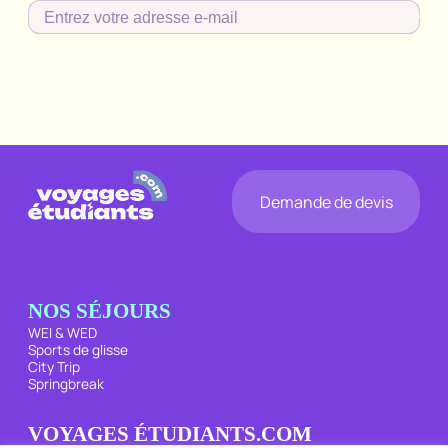
Entrez
votre
adresse
e-
mail
*
Demande de devis
NOS SÉJOURS
WEI & WED
Sports de glisse
City Trip
Springbreak
VOYAGES ÉTUDIANTS.COM