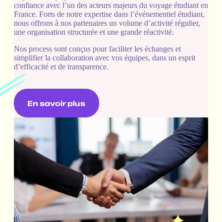
confiance avec l’un des acteurs majeurs du voyage étudiant en
France. Forts de notre expertise dans l’événementiel étudiant,
nous offrons à nos partenaires un volume d’activité régulier,
une organisation structurée et une grande réactivité.
Nos process sont conçus pour faciliter les échanges et
simplifier la collaboration avec vos équipes, dans un esprit
d’efficacité et de transparence.
En savoir plus