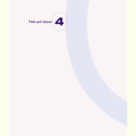
4
Visio pré-séjour